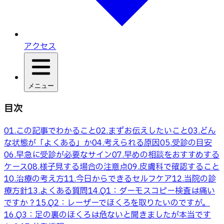
アクセス
メニュー
目次
01
.
この記事でわかること
02
.
まずお伝えしたいこと
03
.
どん
な状態が「よくある」か
04
.
考えられる原因
05
.
受診の目安
06
.
早急に受診が必要なサイン
07
.
早めの相談をおすすめする
ケース
08
.
様子見する場合の注意点
09
.
皮膚科で確認すること
10
.
治療の考え方
11
.
今日からできるセルフケア
12
.
当院の診
療方針
13
.
よくある質問
14
.
Q1：ダーモスコピー検査は痛い
ですか？
15
.
Q2：レーザーでほくろを取りたいのですが。
16
.
Q3：足の裏のほくろは危ないと聞きましたが本当です