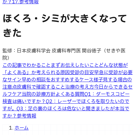
か？
17
.
参考情報
ほくろ・シミが大きくなって
きた
監修：日本皮膚科学会 皮膚科専門医 関谷徳子（せきや医
院）
この記事でわかること
まずお伝えしたいこと
どんな状態が
「よくある」か
考えられる原因
受診の目安
早急に受診が必要
なサイン
早めの相談をおすすめするケース
様子見する場合の
注意点
皮膚科で確認すること
治療の考え方
今日からできるセ
ルフケア
当院の診療方針
よくある質問
Q1：ダーモスコピー
検査は痛いですか？
Q2：レーザーでほくろを取りたいので
すが。
Q3：足の裏のほくろは危ないと聞きましたが本当で
すか？
参考情報
ホーム